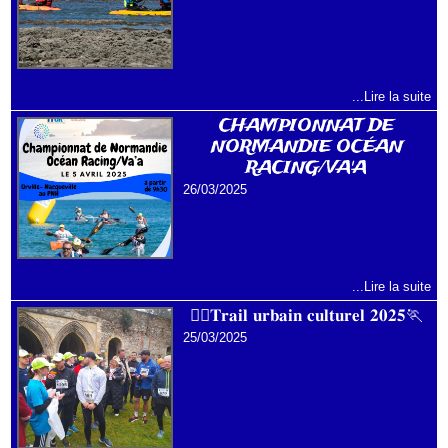
...Lire la suite
CHAMPIONNAT DE
NORMANDIE OCÉAN
RACING/VA'A
26/03/2025
...Lire la suite
🏃‍♀️𝐓𝐫𝐚𝐢𝐥 𝐮𝐫𝐛𝐚𝐢𝐧 𝐜𝐮𝐥𝐭𝐮𝐫𝐞𝐥 𝟐𝟎𝟐𝟓🏃
25/03/2025