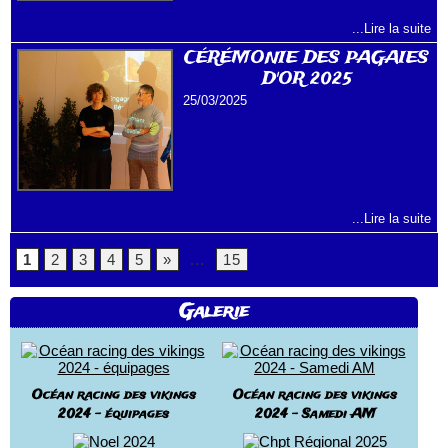
...Lire la suite
CÉRÉMONIE DES PAGAIES
D'OR 2025
25/03/2025
...Lire la suite
1
2
3
4
5
»
...
15
Galerie
Océan racing des vikings
Océan racing des vikings
2024 - équipages
2024 - Samedi AM