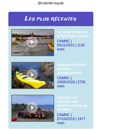
@cotentin.kayak
Les plus récentes
Le stage jeunes de
la Toussaint réussi !
CKMNC |
05/11/2022 | 1132
vues
Reprise d'activité :
les infos
indispensables
CKMNC |
15/05/2020 | 2750
vues
Cohésion et
sécurité, une
rentrée réussie au
CKMNC !
CKMNC |
07/10/2019 | 1977
vues