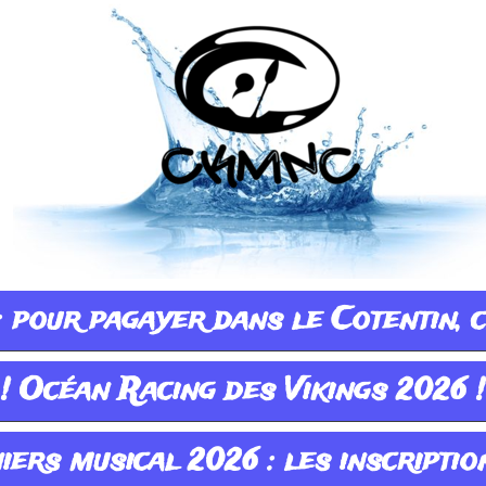
 pour pagayer dans le Cotentin, cl
! Océan Racing des Vikings 2026 !
ers musical 2026 : les inscription