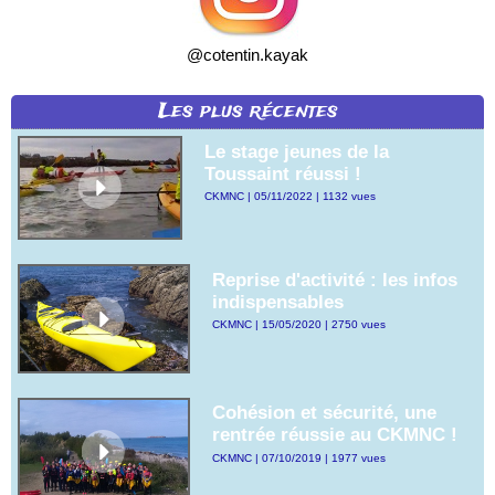
@cotentin.kayak
Les plus récentes
Le stage jeunes de la
Toussaint réussi !
CKMNC | 05/11/2022 | 1132 vues
Reprise d'activité : les infos
indispensables
CKMNC | 15/05/2020 | 2750 vues
Cohésion et sécurité, une
rentrée réussie au CKMNC !
CKMNC | 07/10/2019 | 1977 vues