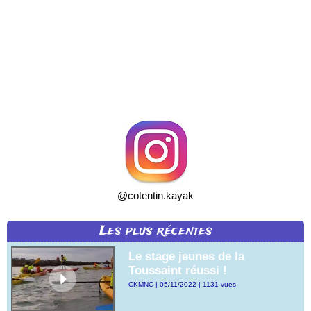
@cotentin.kayak
Les plus récentes
Le stage jeunes de la
Toussaint réussi !
CKMNC | 05/11/2022 | 1131 vues