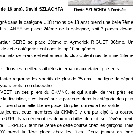
 de 18 ans), David SZLACHTA
David SZLACHTA à l'arrivée
gné dans la catégorie U18 (moins de 18 ans) prend une belle 7ème
obin LANEE se place 24ème de la catégorie, soit 3 places devant
, Arthur GERE se place 29ème et Aymerick RIGUET 36ème. Un
e cette catégorie sont dans le top 10 au général.
nats de France et entraîneur du club Cotentinois, termine 18ème
Tous les meilleurs athlètes internationaux étaient présents.
aster regroupe les sportifs de plus de 35 ans. Une ligne de départ
yeurs prêts à en découdre.
EET, un des piliers du CKMNC, et qui a suivi de très près les
e la discipline, s'est lancé sur le parcours dans la catégorie des plus
 il prend une belle 11ème place. Un pilier qui reste très solide!
lus jeunes, deux membres du CKMNC y ont participé à la course
le U16. Ils ramèneront les deux médailles du club sur l'évènement.
te HERPERS, termine 2ème de cette course chez les garçons. Inès
prend la 1ère place chez les filles. Deux jeunes en forte