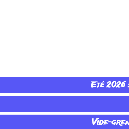
Eté 2026 :
Vide-greni