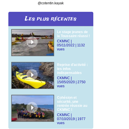
@cotentin.kayak
Les plus récentes
Le stage jeunes de
la Toussaint réussi !
CKMNC |
05/11/2022 | 1132
vues
Reprise d'activité :
les infos
indispensables
CKMNC |
15/05/2020 | 2750
vues
Cohésion et
sécurité, une
rentrée réussie au
CKMNC !
CKMNC |
07/10/2019 | 1977
vues