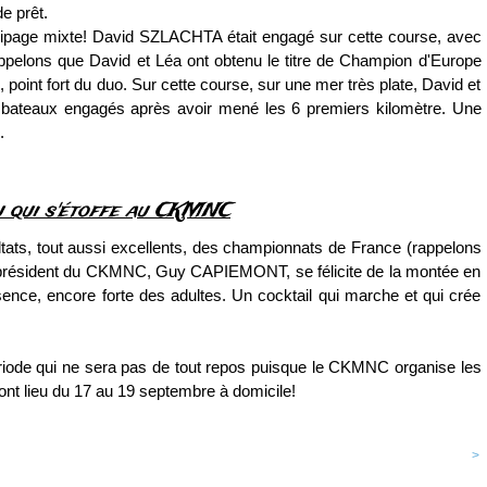
de prêt.
quipage mixte! David SZLACHTA était engagé sur cette course, avec
elons que David et Léa ont obtenu le titre de Champion d'Europe
 point fort du duo. Sur cette course, sur une mer très plate, David et
 bateaux engagés après avoir mené les 6 premiers kilomètre. Une
.
u qui s'étoffe au CKMNC
ltats, tout aussi excellents, des championnats de France (rappelons
e président du CKMNC, Guy CAPIEMONT, se félicite de la montée en
ce, encore forte des adultes. Un cocktail qui marche et qui crée
période qui ne sera pas de tout repos puisque le CKMNC organise les
t lieu du 17 au 19 septembre à domicile!
<
>