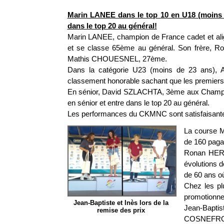
Marin LANEE dans le top 10 en U18 (moins
dans le top 20 au général!
Marin LANEE, champion de France cadet et ali
et se classe 65ème au général. Son frère, R
Mathis CHOUESNEL, 27ème.
Dans la catégorie U23 (moins de 23 ans)
classement honorable sachant que les premiers d
En sénior, David SZLACHTA, 3ème aux Champion
en sénior et entre dans le top 20 au général.
Les performances du CKMNC sont satisfaisantes. 
La course M
de 160 paga
Ronan HERV
évolutions d
de 60 ans où
Chez les p
promotionnel
Jean-Baptiste et Inès lors de la
Jean-Baptis
remise des prix
COSNEFROY 