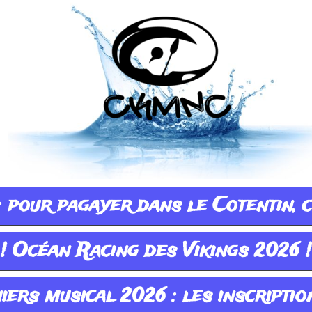
 pour pagayer dans le Cotentin, cl
! Océan Racing des Vikings 2026 !
ers musical 2026 : les inscription