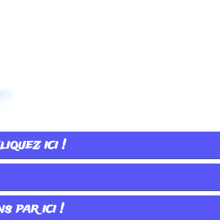
iquez ici !
s par ici !