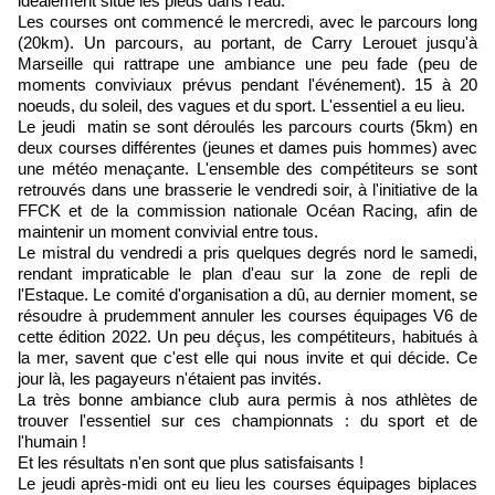
idéalement situé les pieds dans l'eau.
Les courses ont commencé le mercredi, avec le parcours long
(20km). Un parcours, au portant, de Carry Lerouet jusqu'à
Marseille qui rattrape une ambiance une peu fade (peu de
moments conviviaux prévus pendant l'événement). 15 à 20
noeuds, du soleil, des vagues et du sport. L'essentiel a eu lieu.
Le jeudi matin se sont déroulés les parcours courts (5km) en
deux courses différentes (jeunes et dames puis hommes) avec
une météo menaçante. L'ensemble des compétiteurs se sont
retrouvés dans une brasserie le vendredi soir, à l'initiative de la
FFCK et de la commission nationale Océan Racing, afin de
maintenir un moment convivial entre tous.
Le mistral du vendredi a pris quelques degrés nord le samedi,
rendant impraticable le plan d'eau sur la zone de repli de
l'Estaque. Le comité d'organisation a dû, au dernier moment, se
résoudre à prudemment annuler les courses équipages V6 de
cette édition 2022. Un peu déçus, les compétiteurs, habitués à
la mer, savent que c'est elle qui nous invite et qui décide. Ce
jour là, les pagayeurs n'étaient pas invités.
La très bonne ambiance club aura permis à nos athlètes de
trouver l'essentiel sur ces championnats : du sport et de
l'humain !
Et les résultats n'en sont que plus satisfaisants !
Le jeudi après-midi ont eu lieu les courses équipages biplaces